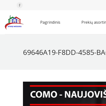
Facebook
Pagrindinis
Prekių asorti
page
opens
Pagrindinis
Prekių asort
in
new
window
69646A19-F8DD-4585-BA