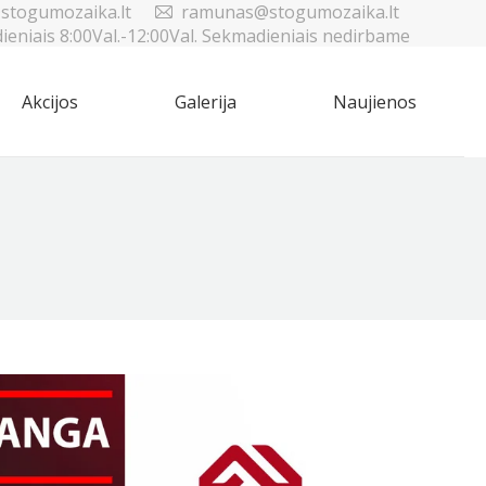
stogumozaika.lt
ramunas@stogumozaika.lt
dieniais 8:00Val.-12:00Val. Sekmadieniais nedirbame
Akcijos
Galerija
Naujienos
Sea
Akcijos
Galerija
Naujienos
Sea