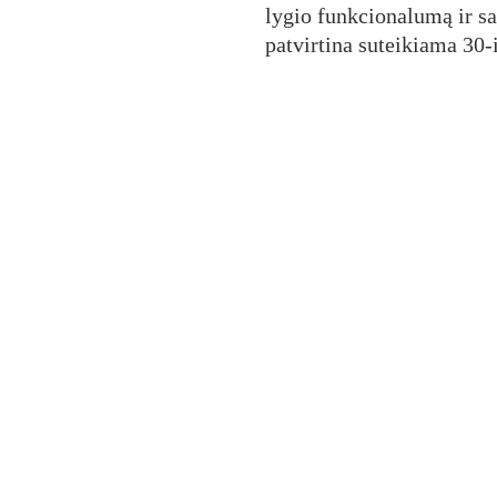
lygio funkcionalumą ir s
patvirtina suteikiama 30-
s
Susisiekite Telefonu