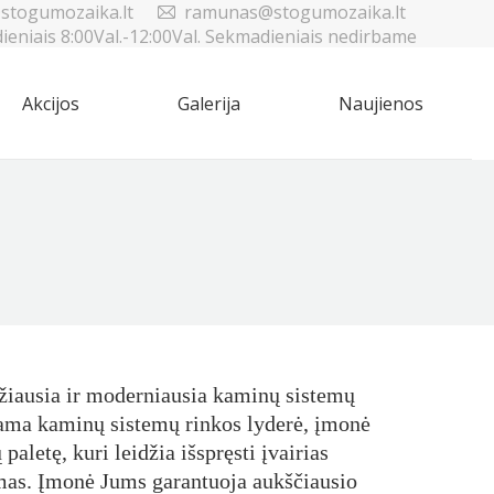
stogumozaika.lt
ramunas@stogumozaika.lt
dieniais 8:00Val.-12:00Val. Sekmadieniais nedirbame
Akcijos
Galerija
Naujienos
Sea
Akcijos
Galerija
Naujienos
Sea
žiausia ir moderniausia kaminų sistemų
ama kaminų sistemų rinkos lyderė, įmonė
paletę, kuri leidžia išspręsti įvairias
mas. Įmonė Jums garantuoja aukščiausio