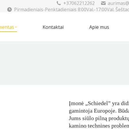
+37062212262
aurimas@
Pirmadieniais-Penktadieniais 8:00Val.-17:00Val. Šešta
mentas
Kontaktai
Apie mus
imentas
Kontaktai
Apie mus
Įmonė „Schiedel” yra did
gamintoja Europoje. Būd
Jums siūlo pilną produktų 
kamino technines proble