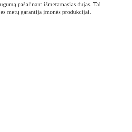
augumą pašalinant išmetamąsias dujas. Tai
ies metų garantija įmonės produkcijai.
Susisiekite El. paštu