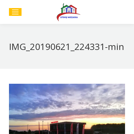
Sear
IMG_20190621_224331-min