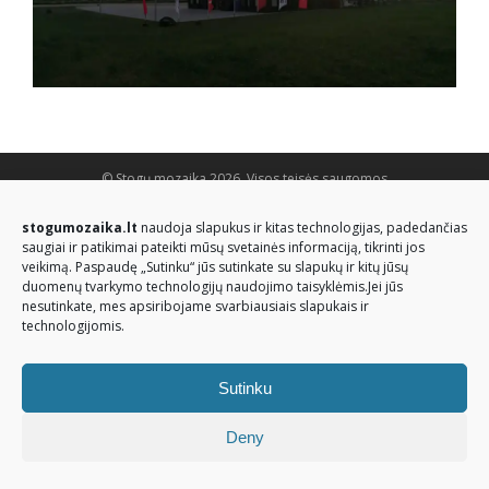
© Stogų mozaika 2026. Visos teisės saugomos
stogumozaika.lt
naudoja slapukus ir kitas technologijas, padedančias
saugiai ir patikimai pateikti mūsų svetainės informaciją, tikrinti jos
veikimą. Paspaudę „Sutinku“ jūs sutinkate su slapukų ir kitų jūsų
duomenų tvarkymo technologijų naudojimo taisyklėmis.Jei jūs
nesutinkate, mes apsiribojame svarbiausiais slapukais ir
technologijomis.
Sutinku
Deny