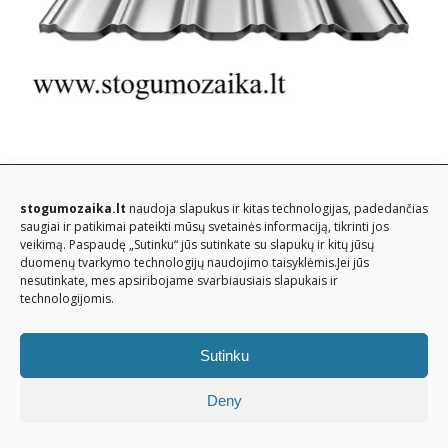
© Stogų mozaika 2026. Visos teisės saugomos
stogumozaika.lt
naudoja slapukus ir kitas technologijas, padedančias
saugiai ir patikimai pateikti mūsų svetainės informaciją, tikrinti jos
veikimą. Paspaudę „Sutinku“ jūs sutinkate su slapukų ir kitų jūsų
duomenų tvarkymo technologijų naudojimo taisyklėmis.Jei jūs
nesutinkate, mes apsiribojame svarbiausiais slapukais ir
technologijomis.
Sutinku
Deny