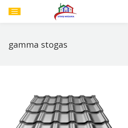
Sear
gamma stogas