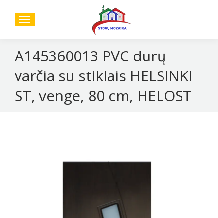
Sear
A145360013 PVC durų
varčia su stiklais HELSINKI
ST, venge, 80 cm, HELOST