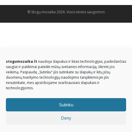
© Stogų mozaika 2026. Visos teisės saugomos
stogumozaika.lt
naudoja slapukus ir kitas technologijas, padedančias
saugiai ir patikimai pateikti mūsų svetainės informaciją, tikrinti jos
veikimą. Paspaudę „Sutinku“ jūs sutinkate su slapukų ir kitų jūsų
duomenų tvarkymo technologijų naudojimo taisyklėmis.Jei jūs
nesutinkate, mes apsiribojame svarbiausiais slapukais ir
technologijomis.
Sutinku
Deny