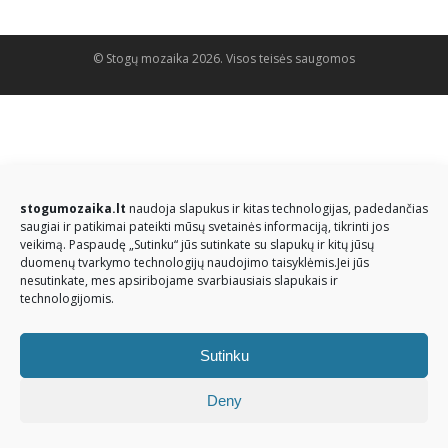
© Stogų mozaika 2026. Visos teisės saugomos
stogumozaika.lt
naudoja slapukus ir kitas technologijas, padedančias
saugiai ir patikimai pateikti mūsų svetainės informaciją, tikrinti jos
veikimą. Paspaudę „Sutinku“ jūs sutinkate su slapukų ir kitų jūsų
duomenų tvarkymo technologijų naudojimo taisyklėmis.Jei jūs
nesutinkate, mes apsiribojame svarbiausiais slapukais ir
technologijomis.
Sutinku
Deny