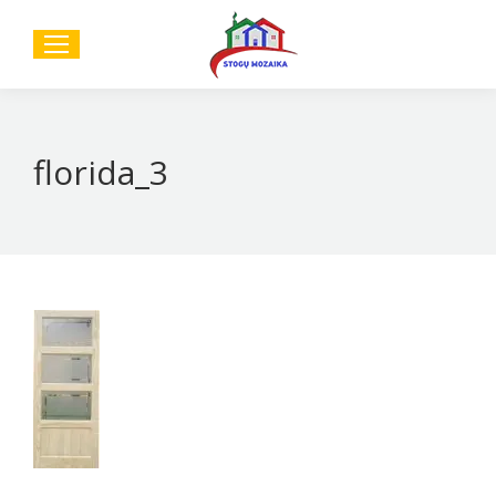
Sear
florida_3