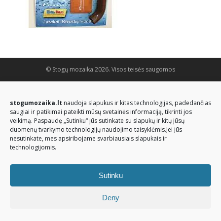
© Stogų mozaika 2026. Visos teisės saugomos
stogumozaika.lt
naudoja slapukus ir kitas technologijas, padedančias
saugiai ir patikimai pateikti mūsų svetainės informaciją, tikrinti jos
veikimą. Paspaudę „Sutinku“ jūs sutinkate su slapukų ir kitų jūsų
duomenų tvarkymo technologijų naudojimo taisyklėmis.Jei jūs
nesutinkate, mes apsiribojame svarbiausiais slapukais ir
technologijomis.
Sutinku
Deny