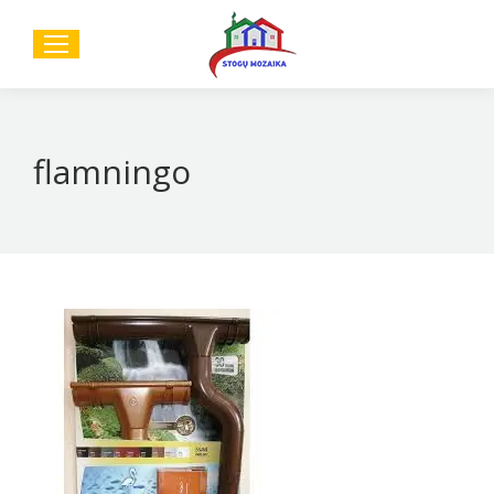
Sear
flamningo