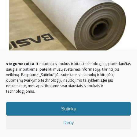
stogumozaika.lt
naudoja slapukus ir kitas technologijas, padedančias
saugiai ir patikimai pateikti mūsų svetainės informaciją, tikrinti jos
veikimą. Paspaudę „Sutinku“ jūs sutinkate su slapukų ir kitų jūsų
duomenų tvarkymo technologijų naudojimo taisyklėmis.Jei jūs
nesutinkate, mes apsiribojame svarbiausiais slapukais ir
technologijomis.
© Stogų mozaika 2026. Visos teisės saugomos
Sutinku
Deny