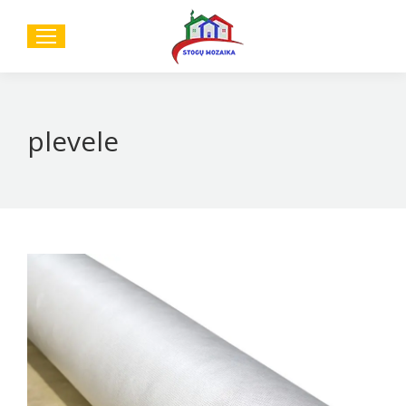
Sear
plevele