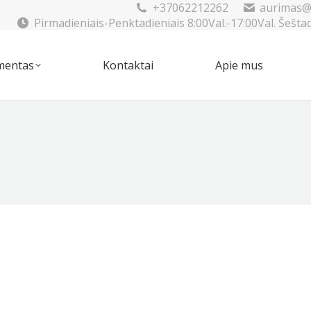
+37062212262
aurimas@
Pirmadieniais-Penktadieniais 8:00Val.-17:00Val. Šešta
mentas
Kontaktai
Apie mus
imentas
Kontaktai
Apie mus