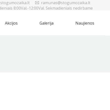
stogumozaika.lt
ramunas@stogumozaika.lt
dieniais 8:00Val.-12:00Val. Sekmadieniais nedirbame
Akcijos
Galerija
Naujienos
Sea
Akcijos
Galerija
Naujienos
Sea