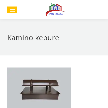
Sear
Kamino kepure