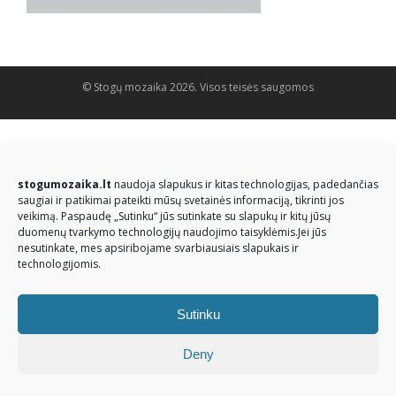
© Stogų mozaika 2026. Visos teisės saugomos
stogumozaika.lt
naudoja slapukus ir kitas technologijas, padedančias
saugiai ir patikimai pateikti mūsų svetainės informaciją, tikrinti jos
veikimą. Paspaudę „Sutinku“ jūs sutinkate su slapukų ir kitų jūsų
duomenų tvarkymo technologijų naudojimo taisyklėmis.Jei jūs
nesutinkate, mes apsiribojame svarbiausiais slapukais ir
technologijomis.
Sutinku
Deny