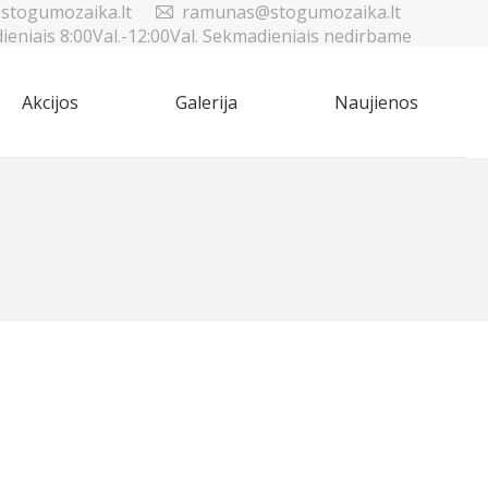
stogumozaika.lt
ramunas@stogumozaika.lt
dieniais 8:00Val.-12:00Val. Sekmadieniais nedirbame
Akcijos
Galerija
Naujienos
Sea
Akcijos
Galerija
Naujienos
Sea