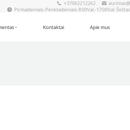
+37062212262
aurimas@
Pirmadieniais-Penktadieniais 8:00Val.-17:00Val. Šešta
mentas
Kontaktai
Apie mus
imentas
Kontaktai
Apie mus