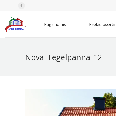
Facebook
Pagrindinis
Prekių asorti
page
opens
Pagrindinis
Prekių asort
in
new
window
Nova_Tegelpanna_12