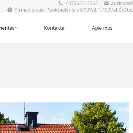
+37062212262
aurimas@
Pirmadieniais-Penktadieniais 8:00Val.-17:00Val. Šešta
mentas
Kontaktai
Apie mus
imentas
Kontaktai
Apie mus