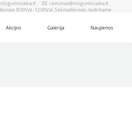
stogumozaika.lt
ramunas@stogumozaika.lt
dieniais 8:00Val.-12:00Val. Sekmadieniais nedirbame
Akcijos
Galerija
Naujienos
Sea
Akcijos
Galerija
Naujienos
Sea