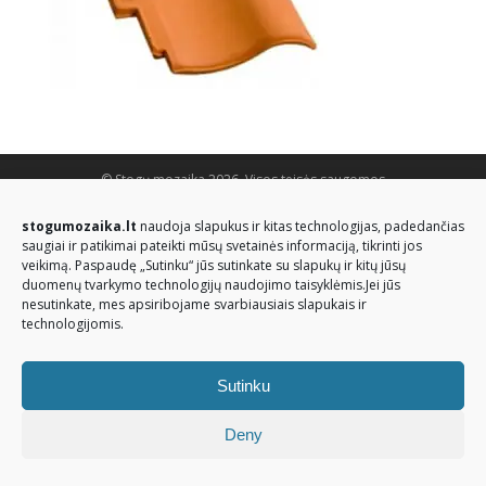
© Stogų mozaika 2026. Visos teisės saugomos
stogumozaika.lt
naudoja slapukus ir kitas technologijas, padedančias
saugiai ir patikimai pateikti mūsų svetainės informaciją, tikrinti jos
veikimą. Paspaudę „Sutinku“ jūs sutinkate su slapukų ir kitų jūsų
duomenų tvarkymo technologijų naudojimo taisyklėmis.Jei jūs
nesutinkate, mes apsiribojame svarbiausiais slapukais ir
technologijomis.
Sutinku
Deny