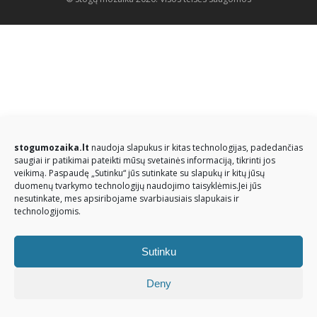
stogumozaika.lt
naudoja slapukus ir kitas technologijas, padedančias
saugiai ir patikimai pateikti mūsų svetainės informaciją, tikrinti jos
veikimą. Paspaudę „Sutinku“ jūs sutinkate su slapukų ir kitų jūsų
duomenų tvarkymo technologijų naudojimo taisyklėmis.Jei jūs
nesutinkate, mes apsiribojame svarbiausiais slapukais ir
technologijomis.
Sutinku
Deny