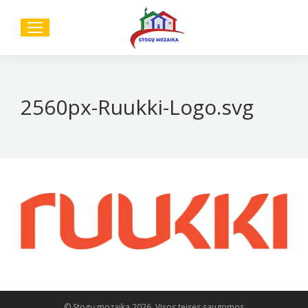
Sear
2560px-Ruukki-Logo.svg
© Stogų mozaika 2026. Visos teisės saugomos