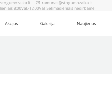
stogumozaika.lt
ramunas@stogumozaika.lt
dieniais 8:00Val.-12:00Val. Sekmadieniais nedirbame
Akcijos
Galerija
Naujienos
Sea
Akcijos
Galerija
Naujienos
Sea