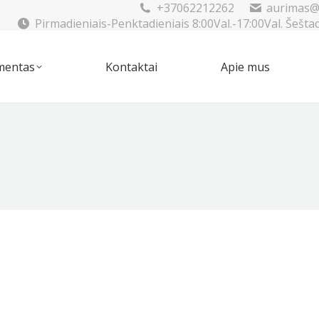
+37062212262
aurimas@
Pirmadieniais-Penktadieniais 8:00Val.-17:00Val. Šešta
mentas
Kontaktai
Apie mus
imentas
Kontaktai
Apie mus