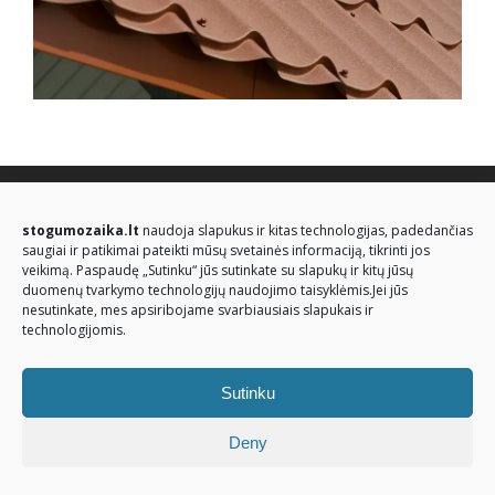
© Stogų mozaika 2026. Visos teisės saugomos
stogumozaika.lt
naudoja slapukus ir kitas technologijas, padedančias
saugiai ir patikimai pateikti mūsų svetainės informaciją, tikrinti jos
veikimą. Paspaudę „Sutinku“ jūs sutinkate su slapukų ir kitų jūsų
duomenų tvarkymo technologijų naudojimo taisyklėmis.Jei jūs
nesutinkate, mes apsiribojame svarbiausiais slapukais ir
technologijomis.
Sutinku
Deny