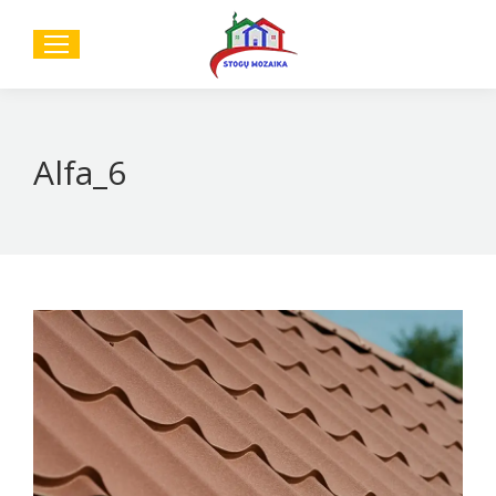
Sear
Alfa_6