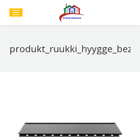
Sear
produkt_ruukki_hyygge_bezp