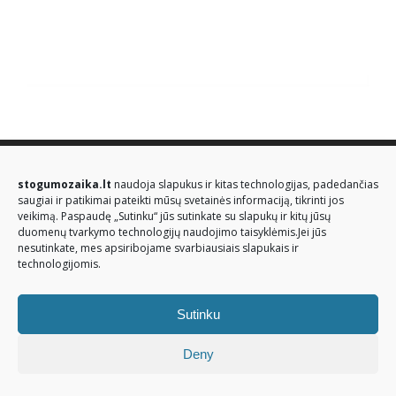
© Stogų mozaika 2026. Visos teisės saugomos
stogumozaika.lt
naudoja slapukus ir kitas technologijas, padedančias
saugiai ir patikimai pateikti mūsų svetainės informaciją, tikrinti jos
veikimą. Paspaudę „Sutinku“ jūs sutinkate su slapukų ir kitų jūsų
duomenų tvarkymo technologijų naudojimo taisyklėmis.Jei jūs
nesutinkate, mes apsiribojame svarbiausiais slapukais ir
technologijomis.
Sutinku
Deny