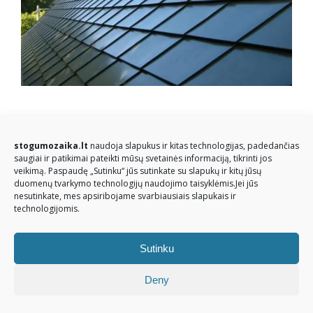
© Stogų mozaika 2026. Visos teisės saugomos
stogumozaika.lt
naudoja slapukus ir kitas technologijas, padedančias
saugiai ir patikimai pateikti mūsų svetainės informaciją, tikrinti jos
veikimą. Paspaudę „Sutinku“ jūs sutinkate su slapukų ir kitų jūsų
duomenų tvarkymo technologijų naudojimo taisyklėmis.Jei jūs
nesutinkate, mes apsiribojame svarbiausiais slapukais ir
technologijomis.
Sutinku
Deny