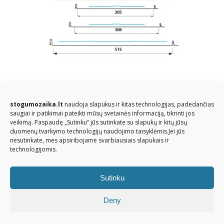
© Stogų mozaika 2026. Visos teisės saugomos
stogumozaika.lt
naudoja slapukus ir kitas technologijas, padedančias
saugiai ir patikimai pateikti mūsų svetainės informaciją, tikrinti jos
veikimą. Paspaudę „Sutinku“ jūs sutinkate su slapukų ir kitų jūsų
duomenų tvarkymo technologijų naudojimo taisyklėmis.Jei jūs
nesutinkate, mes apsiribojame svarbiausiais slapukais ir
technologijomis.
Sutinku
Deny