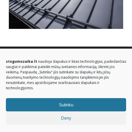
© Stogų mozaika 2026. Visos teisės saugomos
stogumozaika.lt
naudoja slapukus ir kitas technologijas, padedančias
saugiai ir patikimai pateikti mūsų svetainės informaciją, tikrinti jos
veikimą. Paspaudę „Sutinku“ jūs sutinkate su slapukų ir kitų jūsų
duomenų tvarkymo technologijų naudojimo taisyklėmis.Jei jūs
nesutinkate, mes apsiribojame svarbiausiais slapukais ir
technologijomis.
Sutinku
Deny