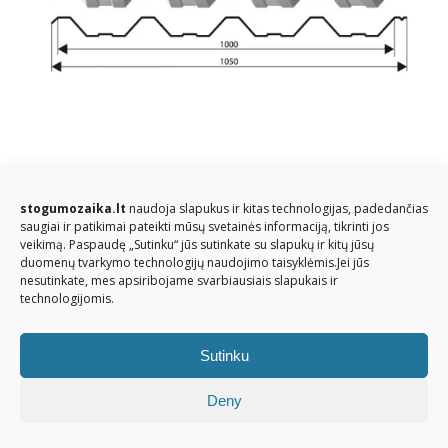
© Stogų mozaika 2026. Visos teisės saugomos
stogumozaika.lt
naudoja slapukus ir kitas technologijas, padedančias
saugiai ir patikimai pateikti mūsų svetainės informaciją, tikrinti jos
veikimą. Paspaudę „Sutinku“ jūs sutinkate su slapukų ir kitų jūsų
duomenų tvarkymo technologijų naudojimo taisyklėmis.Jei jūs
nesutinkate, mes apsiribojame svarbiausiais slapukais ir
technologijomis.
Sutinku
Deny