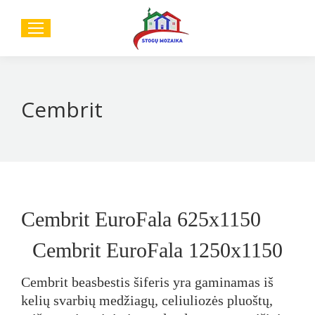
Sear
Cembrit
Cembrit EuroFala 625x1150
Cembrit EuroFala 1250x1150
Cembrit beasbestis šiferis yra gaminamas iš
kelių svarbių medžiagų, celiuliozės pluoštų,