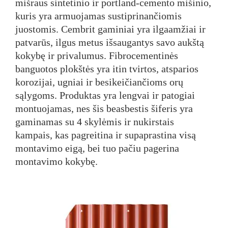
mišraus sintetinio ir portland-cemento mišinio,
kuris yra armuojamas sustiprinančiomis
juostomis. Cembrit gaminiai yra ilgaamžiai ir
patvarūs, ilgus metus išsaugantys savo aukštą
kokybę ir privalumus. Fibrocementinės
banguotos plokštės yra itin tvirtos, atsparios
korozijai, ugniai ir besikeičiančioms orų
sąlygoms. Produktas yra lengvai ir patogiai
montuojamas, nes šis beasbestis šiferis yra
gaminamas su 4 skylėmis ir nukirstais
kampais, kas pagreitina ir supaprastina visą
montavimo eigą, bei tuo pačiu pagerina
montavimo kokybę.