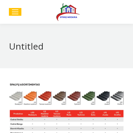
Sear
Untitled