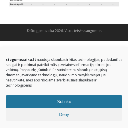
© Stogų mozaika 2026. Visos teisės saugomos
stogumozaika.lt
naudoja slapukus ir kitas technologijas, padedančias
saugiai ir patikimai pateikti mūsų svetainės informaciją, tikrinti jos
veikimą. Paspaudę „Sutinku“ jūs sutinkate su slapukų ir kitų jūsų
duomenų tvarkymo technologijų naudojimo taisyklėmis.Jei jūs
nesutinkate, mes apsiribojame svarbiausiais slapukais ir
technologijomis.
Sutinku
Deny