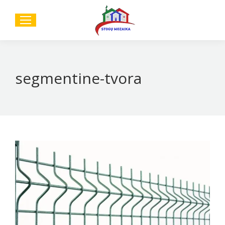
Sear
segmentine-tvora