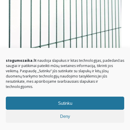
stogumozaika.lt
naudoja slapukus ir kitas technologijas, padedančias
saugiai ir patikimai pateikti mūsų svetainės informaciją, tikrinti jos
veikimą. Paspaudę „Sutinku“ jūs sutinkate su slapukų ir kitų jūsų
© Stogų mozaika 2026. Visos teisės saugomos
duomenų tvarkymo technologijų naudojimo taisyklėmis.Jei jūs
nesutinkate, mes apsiribojame svarbiausiais slapukais ir
technologijomis.
Sutinku
Deny