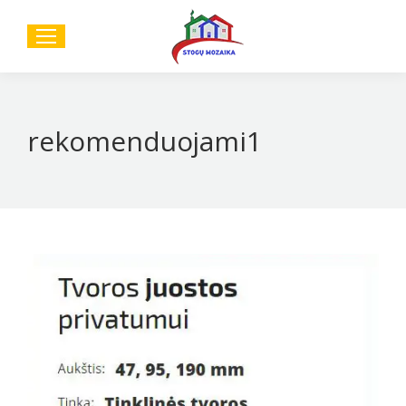
Sear
rekomenduojami1