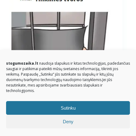
stogumozaika.lt
naudoja slapukus ir kitas technologijas, padedančias
saugiai ir patikimai pateikti mūsų svetainės informaciją, tikrinti jos
veikimą. Paspaudę „Sutinku“ jūs sutinkate su slapukų ir kitų jūsų
duomenų tvarkymo technologijų naudojimo taisyklėmis.Jei jūs
nesutinkate, mes apsiribojame svarbiausiais slapukais ir
technologijomis.
Sutinku
© Stogų mozaika 2026. Visos teisės saugomos
Deny