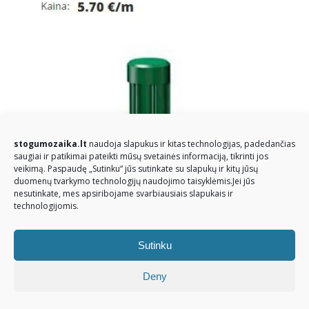
stogumozaika.lt
naudoja slapukus ir kitas technologijas, padedančias
saugiai ir patikimai pateikti mūsų svetainės informaciją, tikrinti jos
veikimą. Paspaudę „Sutinku“ jūs sutinkate su slapukų ir kitų jūsų
duomenų tvarkymo technologijų naudojimo taisyklėmis.Jei jūs
nesutinkate, mes apsiribojame svarbiausiais slapukais ir
technologijomis.
Sutinku
© Stogų mozaika 2026. Visos teisės saugomos
Deny