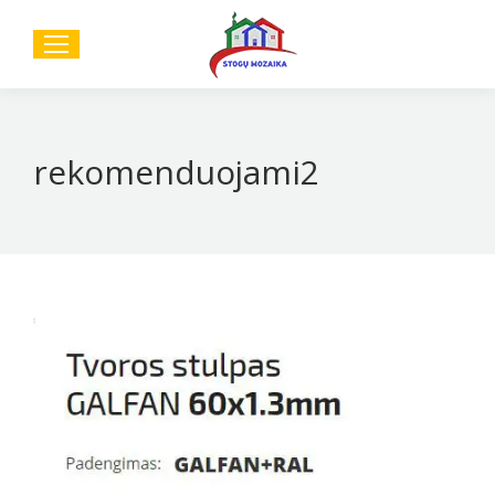
Sear
rekomenduojami2