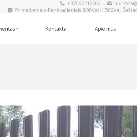
+37062212262
aurimas@
Pirmadieniais-Penktadieniais 8:00Val.-17:00Val. Šešta
mentas
Kontaktai
Apie mus
imentas
Kontaktai
Apie mus