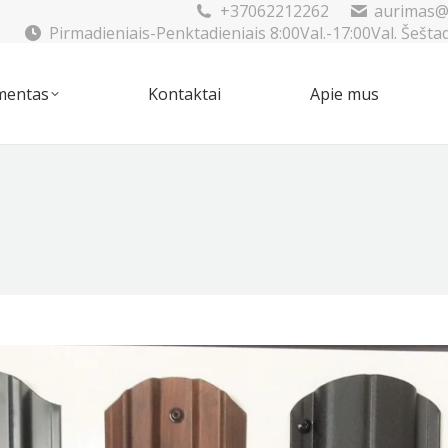
+37062212262
aurimas@
Pirmadieniais-Penktadieniais 8:00Val.-17:00Val. Šešta
mentas
Kontaktai
Apie mus
imentas
Kontaktai
Apie mus