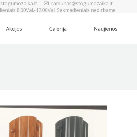
stogumozaika.lt
ramunas@stogumozaika.lt
dieniais 8:00Val.-12:00Val. Sekmadieniais nedirbame
Akcijos
Galerija
Naujienos
Sea
Akcijos
Galerija
Naujienos
Sea