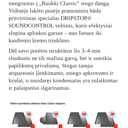
integruotas į „Ruukki Classic“ stogo dangą.
Vidinėje lakšto pusėje pramoniniu būdu
pritvirtintas specialus DRIPSTOP®
SOUNDCONTROL veltinis, kuris efektyviai
slopina aplinkos garsus – nuo lietaus iki
kasdienio kiemo triukšmo.
Dėl savo porėtos struktūros šis 3–4 mm
sluoksnis ne tik mažina garsą, bet ir suteikia
papildomų privalumų. Stogas tampa
atsparesnis įlenkimams, sniego apkrovoms ir
krušai, o susidaręs kondensatas yra sulaikomas
ir palaipsniui išgarinamas.