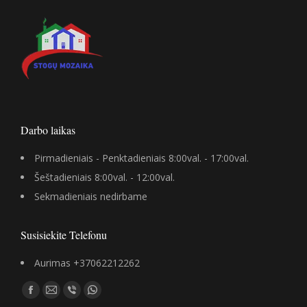
Darbo laikas
Pirmadieniais - Penktadieniais 8:00val. - 17:00val.
Šeštadieniais 8:00val. - 12:00val.
Sekmadieniais nedirbame
Susisiekite Telefonu
Aurimas +37062212262
Find us on:
Facebook
Mail
Viber
Whatsapp